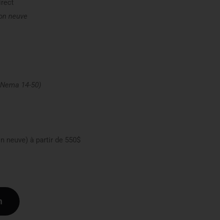
rect
on neuve
 Nema 14-50)
on neuve) à partir de 550$
n