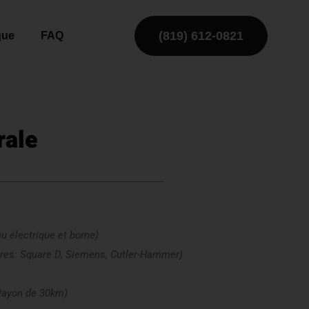
(819) 612-0821
que
FAQ
rale
u électrique et borne)
res: Square D, Siemens, Cutler-Hammer)
Rayon de 30km)