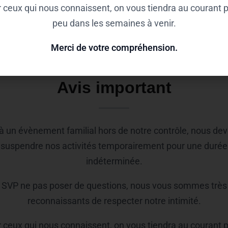
 ceux qui nous connaissent, on vous tiendra au courant 
peu dans les semaines à venir.
Merci de votre compréhension.
AVIS IMPORTANT
Avis important
à un évènement familial hors de notre contrôle, nous de
suspendre nos activités temporairement pour une durée
indéterminée.
SVP ne pas poser de questions, nous vous sommes très
reconnaissants de respecter notre intimité.
 ceux qui nous connaissent, on vous tiendra au courant 