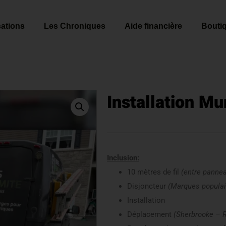
sations
Les Chroniques
Aide financière
Bouti
Installation Mu
Inclusion:
10 mètres de fil
(entre pannea
Disjoncteur
(Marques populai
Installation
Déplacement
(Sherbrooke – 