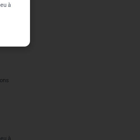
peu à
vons
peu à